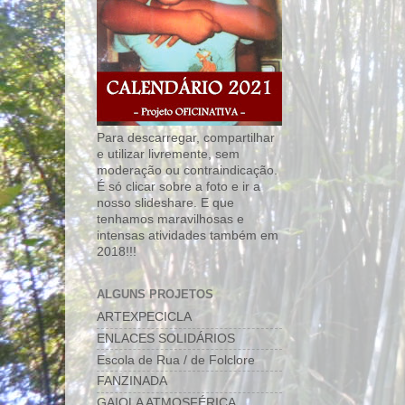
Para descarregar, compartilhar
e utilizar livremente, sem
moderação ou contraindicação.
É só clicar sobre a foto e ir a
nosso slideshare. E que
tenhamos maravilhosas e
intensas atividades também em
2018!!!
ALGUNS PROJETOS
ARTEXPECICLA
ENLACES SOLIDÁRIOS
Escola de Rua / de Folclore
FANZINADA
GAIOLA ATMOSFÉRICA