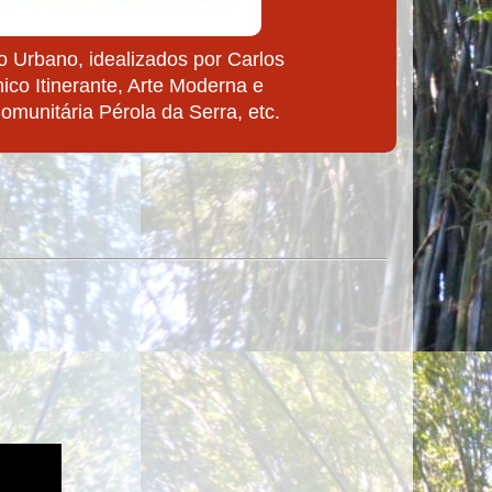
 Urbano, idealizados por Carlos
ico Itinerante, Arte Moderna e
munitária Pérola da Serra, etc.