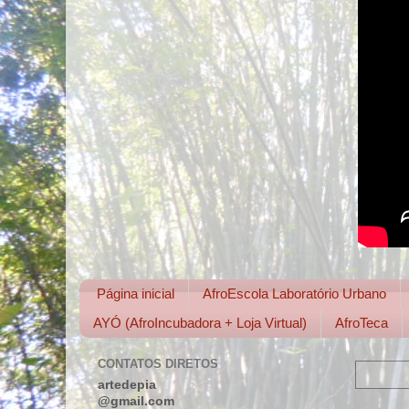
Página inicial
AfroEscola Laboratório Urbano
AYÓ (AfroIncubadora + Loja Virtual)
AfroTeca
CONTATOS DIRETOS
artedepia
@gmail.com