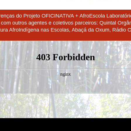
renças do Projeto OFICINATIVA + AfroEscola Laboratório
 com outros agentes e coletivos parceiros: Quintal Orgân
ura AfroIndígena nas Escolas, Abaçá da Oxum, Rádio Co