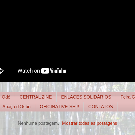
Odé
CENTRAL ZINE
ENLACES SOLIDÁRIOS
Feira
Abaçá d'Osún
OFICINATIVE-SE!!!
CONTATOS
Nenhuma postagem.
Mostrar todas as postagens