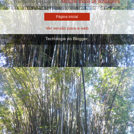
Nenhuma postagem.
Mostrar todas as postagens
Página inicial
Ver versão para a web
Tecnologia do
Blogger
.