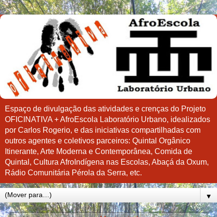
Espaço de divulgação das atividades e crenças do Projeto
OFICINATIVA + AfroEscola Laboratório Urbano, idealizados
por Carlos Rogerio, e das iniciativas compartilhadas com
outros agentes e coletivos parceiros: Quintal Orgânico
Itinerante, Arte Moderna e Contemporânea, Comida de
Quintal, Cultura AfroIndígena nas Escolas, Abaçá da Oxum,
Rádio Comunitária Pérola da Serra, etc.
▼