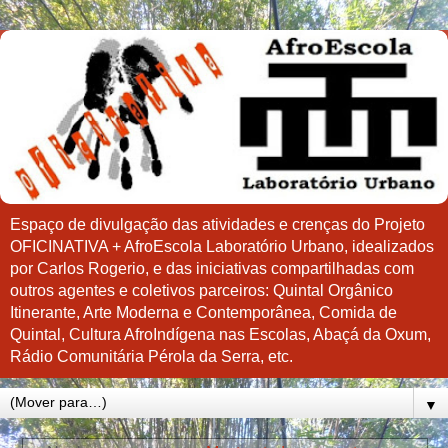
Espaço de divulgação das atividades e crenças do Projeto
OFICINATIVA + AfroEscola Laboratório Urbano, idealizados
por Carlos Rogerio, e das iniciativas compartilhadas com
outros agentes e coletivos parceiros: Quintal Orgânico
Itinerante, Arte Moderna e Contemporânea, Comida de
Quintal, Cultura AfroIndígena nas Escolas, Abaçá da Oxum,
Rádio Comunitária Pérola da Serra, etc.
▼