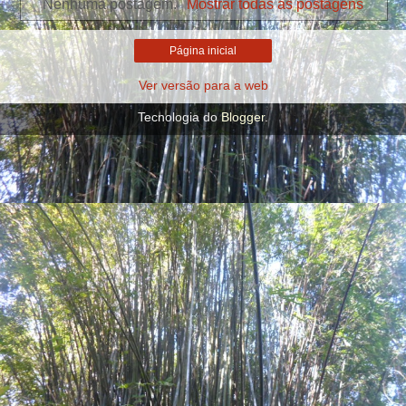
Nenhuma postagem.
Mostrar todas as postagens
Página inicial
Ver versão para a web
Tecnologia do
Blogger
.