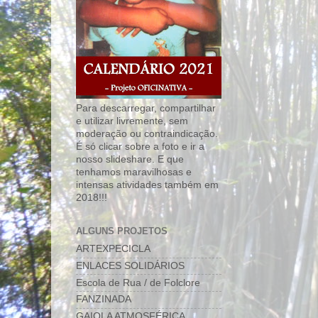
Para descarregar, compartilhar
e utilizar livremente, sem
moderação ou contraindicação.
É só clicar sobre a foto e ir a
nosso slideshare. E que
tenhamos maravilhosas e
intensas atividades também em
2018!!!
ALGUNS PROJETOS
ARTEXPECICLA
ENLACES SOLIDÁRIOS
Escola de Rua / de Folclore
FANZINADA
GAIOLA ATMOSFÉRICA