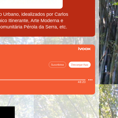
 Urbano, idealizados por Carlos
ico Itinerante, Arte Moderna e
munitária Pérola da Serra, etc.