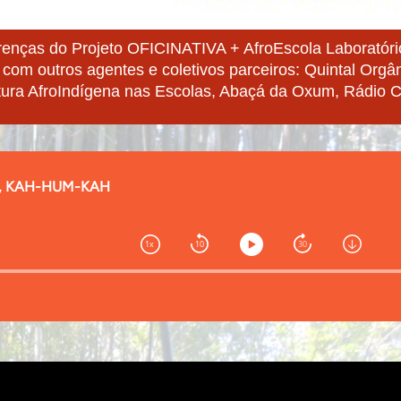
renças do Projeto OFICINATIVA + AfroEscola Laboratório
 com outros agentes e coletivos parceiros: Quintal Orgân
ura AfroIndígena nas Escolas, Abaçá da Oxum, Rádio Co