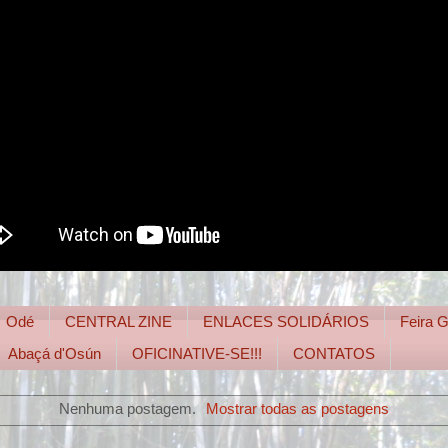
Odé
CENTRAL ZINE
ENLACES SOLIDÁRIOS
Feira
Abaçá d'Osún
OFICINATIVE-SE!!!
CONTATOS
Nenhuma postagem.
Mostrar todas as postagens