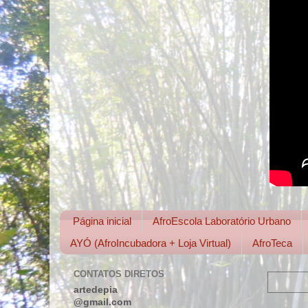
Página inicial
AfroEscola Laboratório Urbano
AYÓ (AfroIncubadora + Loja Virtual)
AfroTeca
CONTATOS DIRETOS
artedepia
@gmail.com