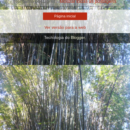
Nenhuma postagem.
Mostrar todas as postagens
Página inicial
Ver versão para a web
Tecnologia do
Blogger
.