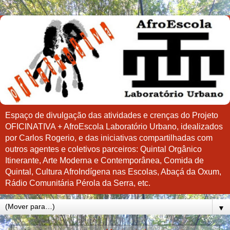
Espaço de divulgação das atividades e crenças do Projeto
OFICINATIVA + AfroEscola Laboratório Urbano, idealizados
por Carlos Rogerio, e das iniciativas compartilhadas com
outros agentes e coletivos parceiros: Quintal Orgânico
Itinerante, Arte Moderna e Contemporânea, Comida de
Quintal, Cultura AfroIndígena nas Escolas, Abaçá da Oxum,
Rádio Comunitária Pérola da Serra, etc.
▼