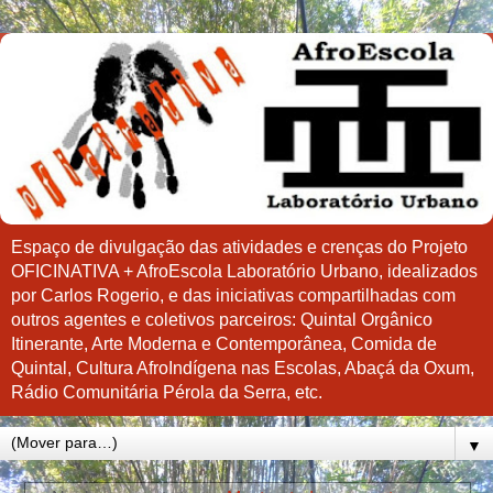
Espaço de divulgação das atividades e crenças do Projeto
OFICINATIVA + AfroEscola Laboratório Urbano, idealizados
por Carlos Rogerio, e das iniciativas compartilhadas com
outros agentes e coletivos parceiros: Quintal Orgânico
Itinerante, Arte Moderna e Contemporânea, Comida de
Quintal, Cultura AfroIndígena nas Escolas, Abaçá da Oxum,
Rádio Comunitária Pérola da Serra, etc.
▼