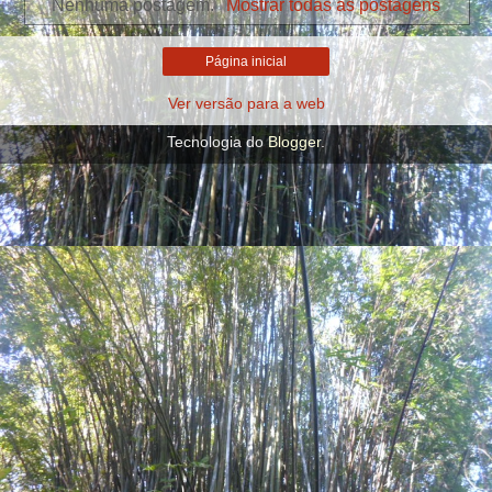
Nenhuma postagem.
Mostrar todas as postagens
Página inicial
Ver versão para a web
Tecnologia do
Blogger
.